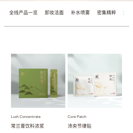
全线产品一览
卸妆洁面
补水喷雾
密集精粹
滋润
Lush Concentrate
Core Patch
常兰膏饮料浓浆
沛央节律贴