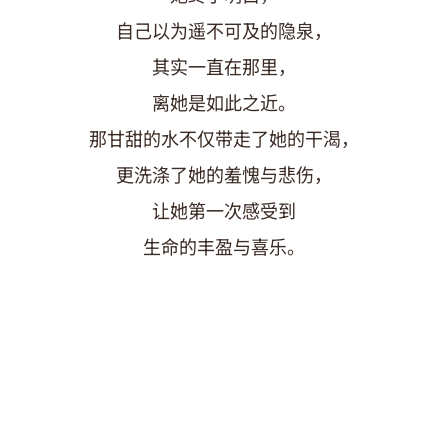
自己以为遥不可及的隐泉，
其实一直在那里，
离她是如此之近。
那甘甜的水不仅带走了她的干渴，
更洗涤了她的羞愧与悲伤，
让她第一次感受到
生命的丰盈与喜乐。