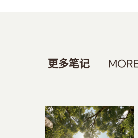
更多笔记
MORE