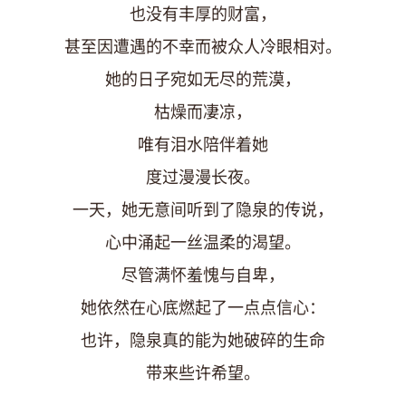
也没有丰厚的财富，
甚至因遭遇的不幸而被众人冷眼相对。
她的日子宛如无尽的荒漠，
枯燥而凄凉，
唯有泪水陪伴着她
度过漫漫长夜。
一天，她无意间听到了隐泉的传说，
心中涌起一丝温柔的渴望。
尽管满怀羞愧与自卑，
她依然在心底燃起了一点点信心：
也许，隐泉真的能为她破碎的生命
带来些许希望。