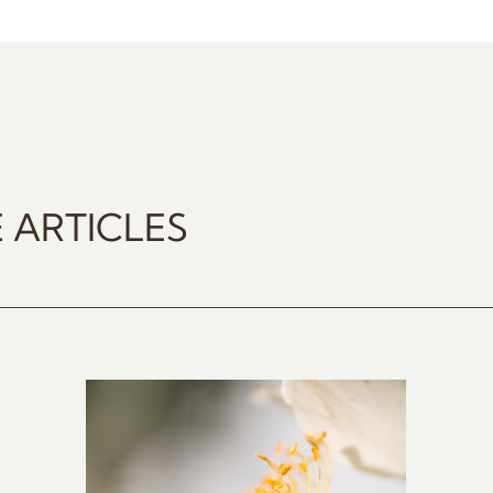
 ARTICLES