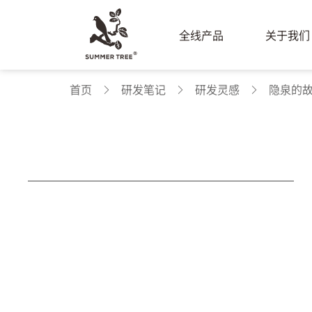
全线产品
关于我们
首页
研发笔记
研发灵感
隐泉的