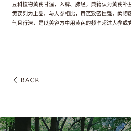
豆科植物黄芪甘温，入脾、肺经。典籍认为黄芪补
黄芪列为上品。与人参相比，黄芪致密性强，柔韧
气且行滞，是以美容方中用黄芪的频率超过人参或
BACK