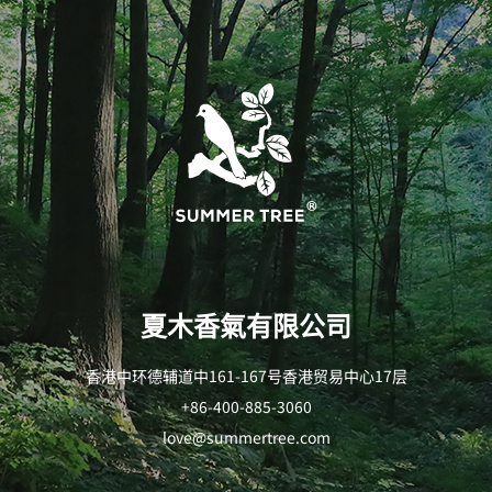
夏木香氣有限公司
香港中环德辅道中161-167号香港贸易中心17层
+86-400-885-3060
love@summertree.com