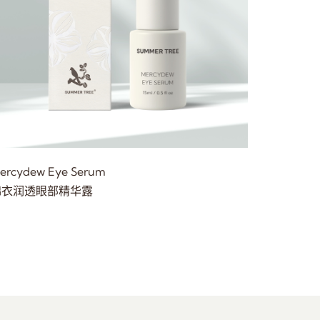
ercydew Eye Serum
Dazzling 
锦衣润透眼部精华露
北极光润