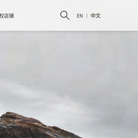
权店铺
EN
｜
中文
脚
心
步
有
宽
磐
阔
石