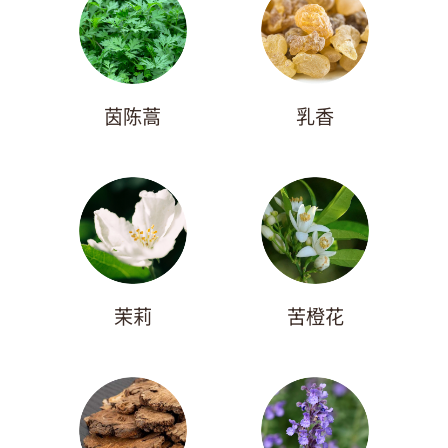
茵陈蒿
乳香
茉莉
苦橙花