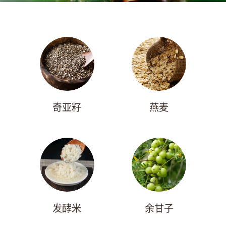
奇亚籽
燕麦
发酵米
余甘子