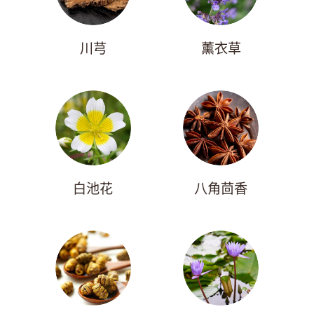
川芎
薰衣草
白池花
八角茴香